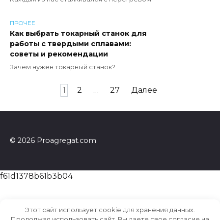
ПРОЧЕЕ
Как выбрать токарный станок для
работы с твердыми сплавами:
советы и рекомендации
Зачем нужен токарный станок?
Пагинация
1
2
…
27
Далее
записей
© 2026 Proagregat.com
f61d1378b61b3b04
Этот сайт использует cookie для хранения данных.
Продолжая использовать сайт, Вы даете свое согласие на