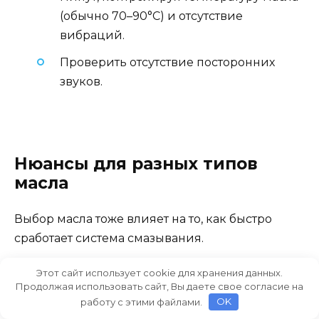
(обычно 70–90°C) и отсутствие
вибраций.
Проверить отсутствие посторонних
звуков.
Нюансы для разных типов
масла
Выбор масла тоже влияет на то, как быстро
сработает система смазывания.
Этот сайт использует cookie для хранения данных.
Минеральное масло:
Продолжая использовать сайт, Вы даете свое согласие на
Обычно имеет более высокую вязкость. В
работу с этими файлами.
OK
холодную погоду оно густеет сильнее. Если