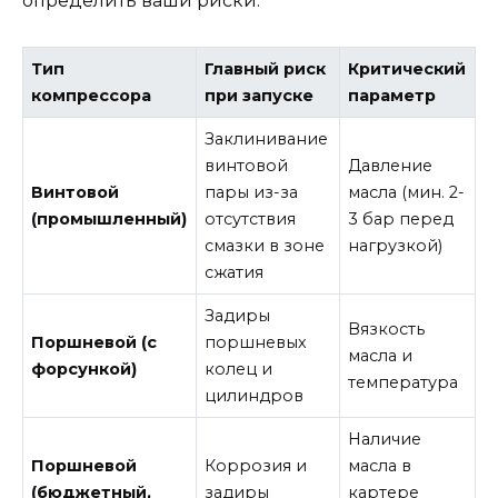
определить ваши риски:
Тип
Главный риск
Критический
компрессора
при запуске
параметр
Заклинивание
винтовой
Давление
Винтовой
пары из-за
масла (мин. 2-
(промышленный)
отсутствия
3 бар перед
смазки в зоне
нагрузкой)
сжатия
Задиры
Вязкость
Поршневой (с
поршневых
масла и
форсункой)
колец и
температура
цилиндров
Наличие
Поршневой
Коррозия и
масла в
(бюджетный,
задиры
картере