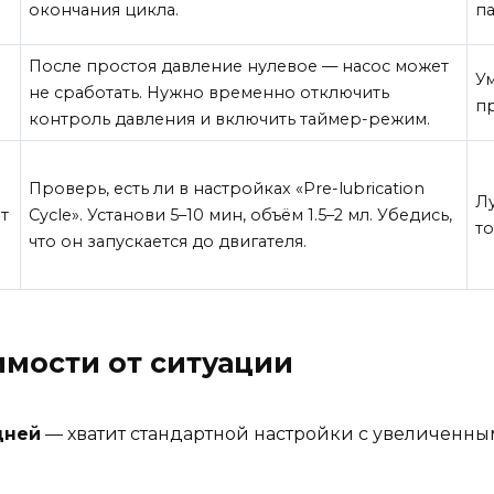
окончания цикла.
па
После простоя давление нулевое — насос может
У
не сработать. Нужно временно отключить
пр
контроль давления и включить таймер-режим.
Проверь, есть ли в настройках «Pre-lubrication
Л
т
Cycle». Установи 5–10 мин, объём 1.5–2 мл. Убедись,
то
что он запускается до двигателя.
имости от ситуации
дней
— хватит стандартной настройки с увеличенны