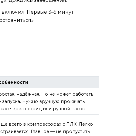
ing». Дождись завершения.
 включил. Первые 3–5 минут
остраниться».
собенности
остая, надёжная. Но не может работать
о запуска. Нужно вручную прокачать
асло через шприц или ручной насос.
аще всего в компрессорах с ПЛК. Легко
страивается. Главное — не пропустить