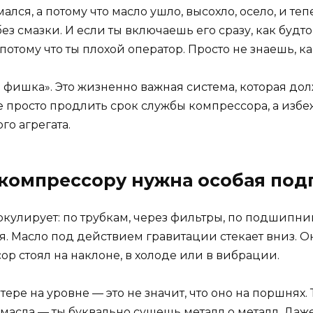
ался, а потому что масло ушло, высохло, осело, и т
 смазки. И если ты включаешь его сразу, как будт
 потому что ты плохой оператор. Просто не знаешь, к
 фишка». Это жизненно важная система, которая до
е просто продлить срок службы компрессора, а избе
го агрегата.
 компрессору нужна особая под
кулирует: по трубкам, через фильтры, по подшипник
. Масло под действием гравитации стекает вниз. Оно
ор стоял на наклоне, в холоде или в вибрации.
ере на уровне — это не значит, что оно на поршнях.
масла — ты буквально сушешь металл о металл. Даже