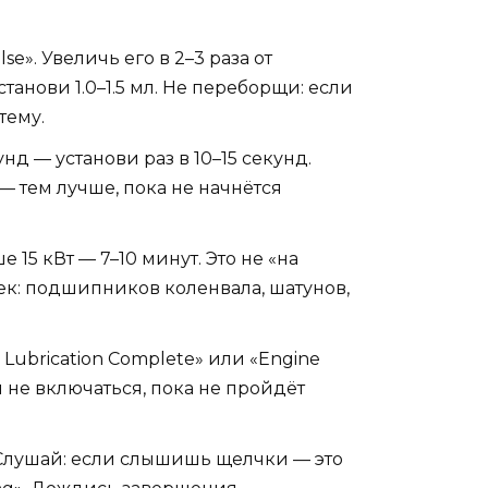
e». Увеличь его в 2–3 раза от
танови 1.0–1.5 мл. Не переборщи: если
тему.
нд — установи раз в 10–15 секунд.
— тем лучше, пока не начнётся
5 кВт — 7–10 минут. Это не «на
чек: подшипников коленвала, шатунов,
 Lubrication Complete» или «Engine
н не включаться, пока не пройдёт
т. Слушай: если слышишь щелчки — это