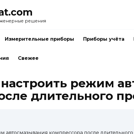
at.com
нженерные решения
Измерительные приборы
Приборы учёта
ния
Свежее
 настроить режим а
осле длительного пр
им автосмазывания компрессора после длительного