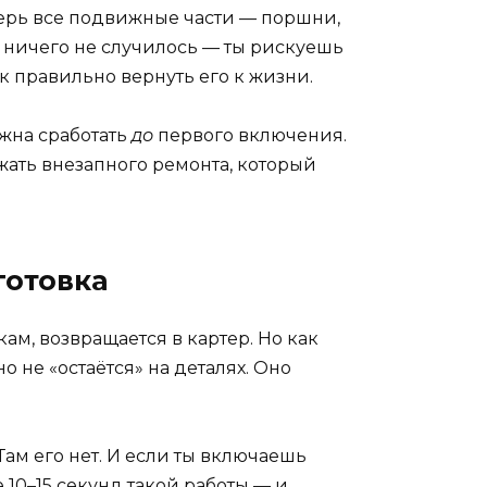
еперь все подвижные части — поршни,
о ничего не случилось — ты рискуешь
ак правильно вернуть его к жизни.
лжна сработать
до
первого включения.
жать внезапного ремонта, который
готовка
ам, возвращается в картер. Но как
 не «остаётся» на деталях. Оно
 Там его нет. И если ты включаешь
 10–15 секунд такой работы — и