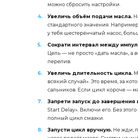
можно сбросить настройки.
Увеличь объём подачи масла.
На
стандартного значения. Например,
у тебя шестерёнчатый насос, боль
Сократи интервал между импул
Цель — не просто «дать масла», а
в
перелив.
Увеличь длительность цикла.
М
всякий случай». Это время, за ко
сальников. Если цикл короче — ма
Запрети запуск до завершения 
Start Delay». Включи его. Без эт
полный цикл смазки.
Запусти цикл вручную.
Не жди, п