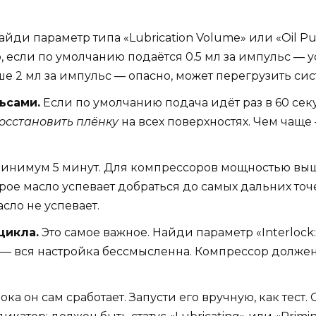
йди параметр типа «Lubrication Volume» или «Oil Puls
 если по умолчанию подаётся 0.5 мл за импульс — ус
ше 2 мл за импульс — опасно, может перегрузить сис
ьсами.
Если по умолчанию подача идёт раз в 60 секу
осстановить плёнку
на всех поверхностях. Чем чаще 
инимум 5 минут. Для компрессоров мощностью выше 1
торое масло успевает добраться до самых дальних то
сло не успевает.
цикла.
Это самое важное. Найди параметр «Interlock:
ого — вся настройка бессмысленна. Компрессор долже
ока он сам сработает. Запусти его вручную, как тес