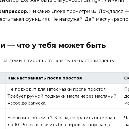
дикатор: должен быть статус «Lubricating» или «Prim
омпрессор.
Никаких «пока посмотрим». Дождался —
 есть такая функция). Не нагружай. Дай маслу «распр
и — что у тебя может быть
системы влияет на то, как ты её настраиваешь.
Как настраивать после простоя
О
Не подходит для автосмазки после простоя.
Пр
Требует ручной подкачки масла через масляный
д
насос до запуска.
м
Увеличить объём в 2–3 раза, сократить интервал
Ч
до 10–15 сек, включить блокировку запуска до
на