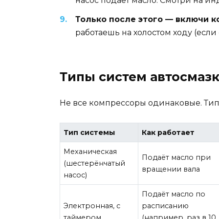
насос подаёт масло. Смотри на ин
Только после этого — включи к
работаешь на холостом ходу (если
Типы систем автосмазк
Не все компрессоры одинаковые. Тип 
Тип системы
Как работает
Механическая
Подаёт масло при
(шестерёнчатый
вращении вала
насос)
Подаёт масло по
Электронная, с
расписанию
таймером
(например, раз в 10