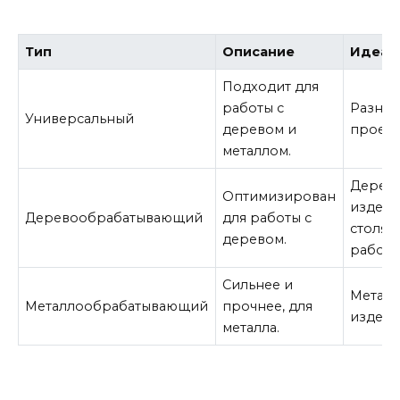
Тип
Описание
Идеал
Подходит для
работы с
Разно
Универсальный
деревом и
проект
металлом.
Дерев
Оптимизирован
издели
Деревообрабатывающий
для работы с
столяр
деревом.
работ.
Сильнее и
Металл
Металлообрабатывающий
прочнее, для
издели
металла.