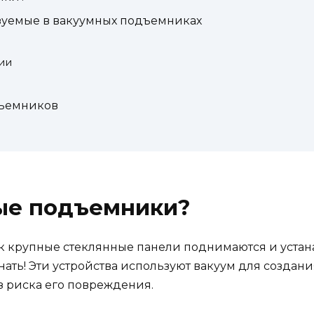
зуемые в вакуумных подъемниках
ии
дъемников
ные подъемники?
ак крупные стеклянные панели поднимаются и устана
знать! Эти устройства используют вакуум для созда
ез риска его повреждения.