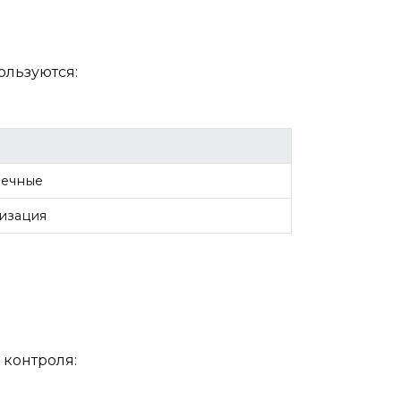
ользуются:
вечные
изация
контроля: