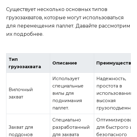
Существует несколько основных типов
грузозахватов, которые могут использоваться
для перемещения паллет. Давайте рассмотрим
их подробнее.
Тип
Описание
Преимущества
грузозахвата
Использует
Надежность,
специальные
простота в
Вилочный
вилы для
использовании,
захват
поднимания
высокая
паллет.
грузоподъемност
Специально
Оптимизирован
Захват для
разработанный
для быстрого и
поддонов
для захвата
безопасного