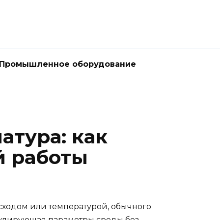
Промышленное оборудование
атура: как
й работы
асходом или температурой, обычного
гулирующая
параметры среды без