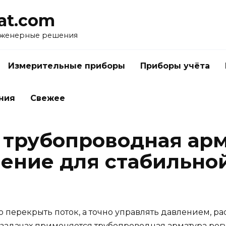
at.com
нженерные решения
Измерительные приборы
Приборы учёта
ния
Свежее
трубопроводная арм
ение для стабильно
о перекрыть поток, а точно управлять давлением, р
х задачах применяется
трубопроводная арматура ре