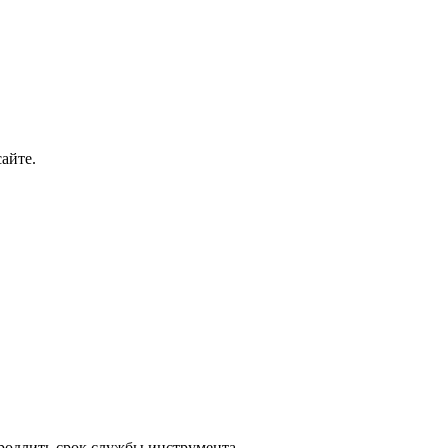
айте.
родлить срок службы инструмента.