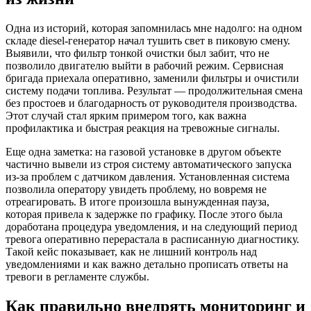
Одна из историй, которая запомнилась мне надолго: на одном
складе diesel-генератор начал тушить свет в пиковую смену.
Выявили, что фильтр тонкой очистки был забит, что не
позволило двигателю выйти в рабочий режим. Сервисная
бригада приехала оперативно, заменили фильтры и очистили
систему подачи топлива. Результат — продолжительная смена
без простоев и благодарность от руководителя производства.
Этот случай стал ярким примером того, как важна
профилактика и быстрая реакция на тревожные сигналы.
Еще одна заметка: на газовой установке в другом объекте
частично вывели из строя систему автоматического запуска
из-за проблем с датчиком давления. Установленная система
позволила оператору увидеть проблему, но вовремя не
отреагировать. В итоге произошла вынужденная пауза,
которая привела к задержке по графику. После этого была
доработана процедура уведомления, и на следующий период
тревога оперативно перерастала в расписанную диагностику.
Такой кейс показывает, как не лишний контроль над
уведомлениями и как важно детально прописать ответы на
тревоги в регламенте службы.
Как правильно внедрять мониторинг и