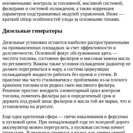
неизменными: контроль за топливной, масляной системой,
фильтрами и системой охлаждения, а также коррекция
параметров подстраиваемых модулей управления. Ниже —
краткий обзор особенностей ухода за основными типами.
Дизельные генераторы
Дизельные установки остаются наиболее распространенными
на промышленных площадках за счет эффективности и
долговечности. Основной фокус обслуживания здесь —
чистота топлива, состояние фильтров и массовая замена масла
по регламенту. Важны также условия охлаждения: радиатор не
должен перегреваться в жару, а система циркуляции
охлаждающей жидкости работать без шумов и утечек. В
практике мы часто сталкиваемся с проблемами из-за плохого
хранения топлива или редких смен масляного фильтра.
Решение простое: внедрить элементарный цикл контроля
топлива, поменять фильтры раз в определенный срок и
держать под рукой запас фильтров и масла той же марки, что и
установлены на агрегате.
Еще одна критичная сфера — свечи накаливания и форсунки
в пусковой цепи. При ненадлежащей езде по холодной дороге
аккумулятор можно перегрузить, а пусковая система начнет
громыхать. В реальных проектах я видел, как замена свечей