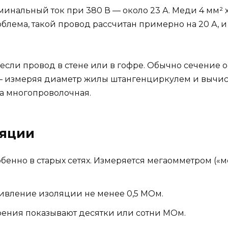
минальный ток при 380 В — около 23 А. Меди 4 мм² хв
облема, такой провод рассчитан примерно на 20 А, и
если провод в стене или в гофре. Обычно сечение 
— измеряя диаметр жилы штангенциркулем и вычисля
ла многопроволочная.
ляции
бенно в старых сетях. Измеряется мегаомметром («
ивление изоляции не менее 0,5 МОм.
ения показывают десятки или сотни МОм.