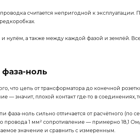
проводка считается непригодной к эксплуатации. 
предкоробках.
и нулём, а также между каждой фазой и землёй. Вс
 фаза-ноль
го, что цепь от трансформатора до конечной розетк
е — значит, плохой контакт где-то в соединениях,
и фаза-ноль сильно отличается от расчётного (по с
провода 1 мм² сопротивление — примерно 18,1 Ом/к
аемое значение и сравнить с измеренным.