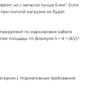
атит, но с запасом лучше 6 мм². Если
 при полной нагрузке он будет
определяют по маркировке кабеля
я площадь по формуле S = π × (d/2)².
мегером»). Нормативные требования: