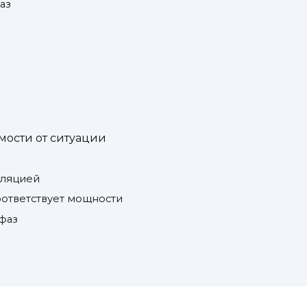
аз
мости от ситуации
оляцией
оответствует мощности
фаз