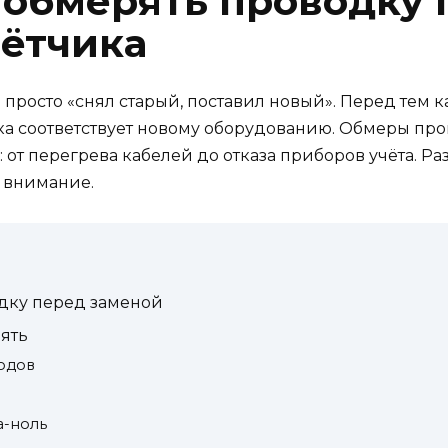
 обмерять проводку 
чётчика
 просто «снял старый, поставил новый». Перед тем к
а соответствует новому оборудованию. Обмеры пров
: от перегрева кабелей до отказа приборов учёта. Р
 внимание.
дку перед заменой
ять
водов
а-ноль