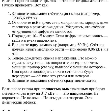
Если вы просто видите прыжок — это ещё не доказательство.
Нужно проверить. Вот как:
Запишите показания счётчика
до
скачка (например,
12345,6 кВт·ч).
Отключите
всё
в доме: свет, холодильник, зарядки, даже
телевизор в режиме ожидания. Убедитесь, что счётчик
не крутится
и цифры не меняются.
Подождите 10–15 минут. Если цифры не изменились —
ваша нагрузка выключена.
Включите
одну лампочку
(например, 60 Вт). Счётчик
должен начать медленно расти — примерно 0,06 кВт·ч в
час.
Теперь дождитесь скачка напряжения. Это можно
сделать искусственно: попросите соседа включить
мощный прибор (сварку, пылесос с мощным мотором).
Или просто подождите, пока в сети снова будет
перегрузка — обычно это утром или вечером.
Запишите показания счётчика
сразу после
скачка.
Если после скачка при
полностью выключенных
приборах
счётчик «прыгнул» на 3–7 кВт·ч — это
напряжение
. Не
воровство. Не поломка. Не «съедание» энергии. Это
физический эффект.