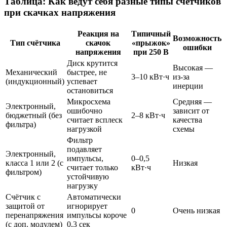
Таблица: Как ведут себя разные типы счётчиков
при скачках напряжения
Реакция на
Типичный
Возможность
Тип счётчика
скачок
«прыжок»
ошибки
напряжения
при 250 В
Диск крутится
Высокая —
Механический
быстрее, не
3–10 кВт·ч
из-за
(индукционный)
успевает
инерции
остановиться
Микросхема
Средняя —
Электронный,
ошибочно
зависит от
бюджетный (без
2–8 кВт·ч
считает всплеск
качества
фильтра)
нагрузкой
схемы
Фильтр
подавляет
Электронный,
импульсы,
0–0,5
класса 1 или 2 (с
Низкая
считает только
кВт·ч
фильтром)
устойчивую
нагрузку
Счётчик с
Автоматически
защитой от
игнорирует
0
Очень низкая
перенапряжения
импульсы короче
(с доп. модулем)
0,3 сек