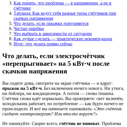
Как понять, что проблема — в напряжении, а не в
счётчике
Таблица: Как ведут себя разные типы счётчиков при
скачках напряжения
Что делать, если прыжки повторяются
Частые ошибки
Что выбрать в зависимости от ситуации
Как лучше сделать — практические рекомендации
Итог: что делать прямо сейчас
Что делать, если электросчётчик
«перепрыгивает» на 5 кВт·ч после
скачков напряжения
Вы сидите дома, смотрите на экран счётчика — и вдруг:
прыжок на 5 кВт·ч
. Без включения ничего нового. Ни утюга,
ни бойлера, ни кондиционера. А потом — снова тишина.
Счётчик снова идёт нормально. Вы проверяете: свет включён,
холодильник работает, но потребление — как будто ничего не
происходило. И вот вы начинаете паниковать:
«Это счётчик
съедает электроэнергию? Или кто-то ворует?»
Не паникуйте. Скорее всего,
счётчик не виноват
. Проблема