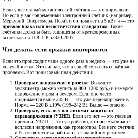
Если у вас старый механический счётчик — это нормально.
Но если у вас современный электронный счётчик (например,
Меркурий, Энергомера, Нева), и он прыгает на 5 кВт·ч — это
признак брака или несоответствия стандартам
. Такие
счётчики должны быть защищены от кратковременных
всплесков по ГОСТ Р 52320-2005.
Что делать, если прыжки повторяются
Если это происходит чаще одного раза в неделю — это уже не
«случайность». Это сигнал, что в вашей сети есть серьёзные
проблемы. Вот пошаговый план действий:
Проверьте напряжение в розетке
. Возьмите
мультиметр (можно купить за 800–1200 руб.) и измерьте
напряжение утром и вечером. Если оно часто
поднимается выше 245 В — это уже перенапряжение.
Норма — 220 В ±10% (198–242 В). Выше — опасно.
Проверьте, есть ли у вас автомат защиты от
перенапряжения (УЗИП)
. Если его нет — это главная
причина. УЗИП — это устройство, которое «забирает»
всплески напряжения, как громоотвод. Без него счётчик
и бытовая техника работают в «аварийном режиме».