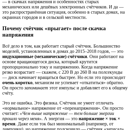
— в скачках напряжения и особенностях старых
механических или дешёвых электронных счётчиков. И да —
это распространённая ситуация, особенно в старых домах, на
окраинах городов и в сельской местности.
Почему счётчик «прыгает» после скачка
напряжения
Всё дело в том, как работает старый счётчик. Большинство
моделей, установленных в домах до 2015–2018 годов, — это
индукционные (механические) счётчики
. Они работают на
основе вращающегося диска, который крутится
пропорционально току и напряжению. Когда напряжение
резко возрастает — скажем, с 220 В до 260 В на полсекунды
— диск начинает вращаться быстрее. Но если это происходит
очень коротко
, механизм не успевает «откатиться» обратно.
Он просто
запоминает
этот импульс и добавляет его к общему
счёту.
Это не ошибка. Это физика. Счётчик не умеет отличать
«нормальное» напряжение от «перенапряжения». Он просто
считает:
«Чем выше напряжение — тем больше энергии
прошло через меня»
. А энергия — это
напряжение × ток ×
время
. Даже если ток был минимальный (например, от
лампочки), но напряжение подскочило — счётчик «записал»