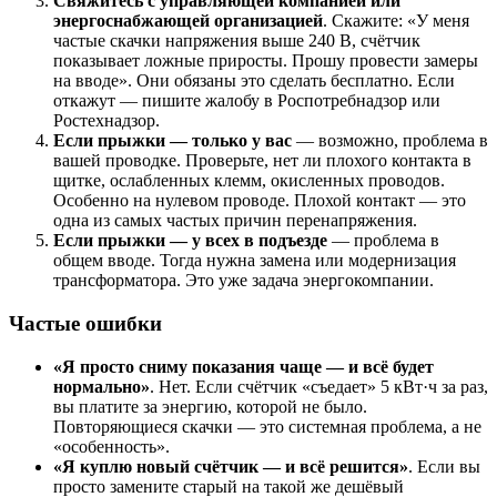
Свяжитесь с управляющей компанией или
энергоснабжающей организацией
. Скажите: «У меня
частые скачки напряжения выше 240 В, счётчик
показывает ложные приросты. Прошу провести замеры
на вводе». Они обязаны это сделать бесплатно. Если
откажут — пишите жалобу в Роспотребнадзор или
Ростехнадзор.
Если прыжки — только у вас
— возможно, проблема в
вашей проводке. Проверьте, нет ли плохого контакта в
щитке, ослабленных клемм, окисленных проводов.
Особенно на нулевом проводе. Плохой контакт — это
одна из самых частых причин перенапряжения.
Если прыжки — у всех в подъезде
— проблема в
общем вводе. Тогда нужна замена или модернизация
трансформатора. Это уже задача энергокомпании.
Частые ошибки
«Я просто сниму показания чаще — и всё будет
нормально»
. Нет. Если счётчик «съедает» 5 кВт·ч за раз,
вы платите за энергию, которой не было.
Повторяющиеся скачки — это системная проблема, а не
«особенность».
«Я куплю новый счётчик — и всё решится»
. Если вы
просто замените старый на такой же дешёвый