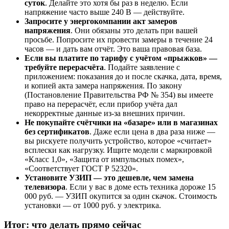
суток
. Делайте это хотя бы раз в неделю. Если
напряжение часто выше 240 В — действуйте.
Запросите у энергокомпании акт замеров
напряжения
. Они обязаны это делать при вашей
просьбе. Попросите их провести замеры в течение 24
часов — и дать вам отчёт. Это ваша правовая база.
Если вы платите по тарифу с учётом «прыжков» —
требуйте перерасчёта
. Подайте заявление с
приложением: показания до и после скачка, дата, время,
и копией акта замера напряжения. По закону
(Постановление Правительства РФ № 354) вы имеете
право на перерасчёт, если прибор учёта дал
некорректные данные из-за внешних причин.
Не покупайте счётчики на «базаре» или в магазинах
без сертификатов
. Даже если цена в два раза ниже —
вы рискуете получить устройство, которое «считает»
всплески как нагрузку. Ищите модели с маркировкой
«Класс 1,0», «Защита от импульсных помех»,
«Соответствует ГОСТ Р 52320».
Установите УЗИП — это дешевле, чем замена
телевизора
. Если у вас в доме есть техника дороже 15
000 руб. — УЗИП окупится за один скачок. Стоимость
установки — от 1000 руб. у электрика.
Итог: что делать прямо сейчас