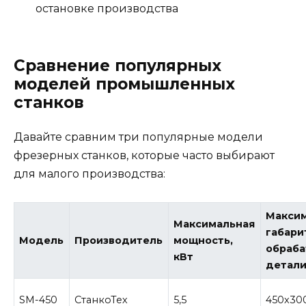
остановке производства
Сравнение популярных
моделей промышленных
станков
Давайте сравним три популярные модели
фрезерных станков, которые часто выбирают
для малого производства:
Макси
Максимальная
габари
Модель
Производитель
мощность,
обраб
кВт
детали
SM-450
СтанкоТех
5,5
450x30