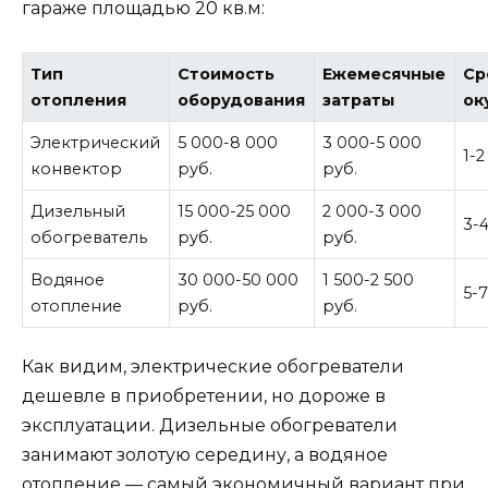
гараже площадью 20 кв.м:
Тип
Стоимость
Ежемесячные
Ср
отопления
оборудования
затраты
ок
Электрический
5 000-8 000
3 000-5 000
1-
конвектор
руб.
руб.
Дизельный
15 000-25 000
2 000-3 000
3-
обогреватель
руб.
руб.
Водяное
30 000-50 000
1 500-2 500
5-
отопление
руб.
руб.
Как видим, электрические обогреватели
дешевле в приобретении, но дороже в
эксплуатации. Дизельные обогреватели
занимают золотую середину, а водяное
отопление — самый экономичный вариант при