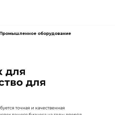
Промышленное оборудование
к для
ство для
буется точная и качественная
спех вашего бизнеса на годы вперёд.