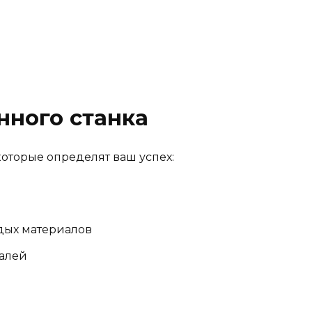
нного станка
оторые определят ваш успех:
дых материалов
алей