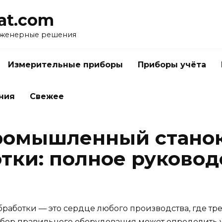
at.com
нженерные решения
Измерительные приборы
Приборы учёта
ния
Свежее
ромышленный стано
тки: полное руковод
аботки — это сердце любого производства, где тре
ыбор правильного оборудования может определить у