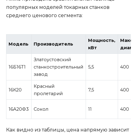
популярных моделей токарных станков
среднего ценового сегмента:
Мощность,
Макси
Модель
Производитель
кВт
диаме
Златоустовский
16Б16Т1
станкостроительный
5,5
400
завод
Красный
16К20
7,5
400
пролетарий
16А20Ф3
Сокол
11
400
Как видно из таблицы, цена напрямую зависит