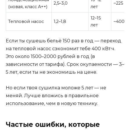
2,5–3,0
~225 кВ
(новая, класс A++)
лет
12–15
Тепловой насос
1,2–1,8
~400 кВ
лет
Если ты сушешь бельё 150 раз в год — переход
на тепловой насос сэкономит тебе 400 кВт·ч.
Это около 1500–2000 рублей в год (в
зависимости от тарифа). Срок окупаемости — 3–
5 лет, если ты не экономишь на цене.
Но если твоя сушилка моложе 5 лет — не
меняй. Лучше вложись в правильное
использование, чем в новую технику.
Частые ошибки, которые