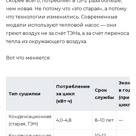
скорее всего, потребляет в 1,5–2 раза больше,
чем новая. Не потому что «это старая», а потому
что технологии изменились. Современные
модели используют тепловой насос — они
греют воздух не за счёт ТЭНа, а за счёт переноса
тепла из окружающего воздуха.
Вот что меняется:
Эконо
Потребление
Срок
в год
Тип сушилки
за цикл
службы
(при 15
(кВт·ч)
циклах
Конденсационная
4,0–4,8
8–10 лет
—
(старая, ТЭН)
Конденсационная
10–12