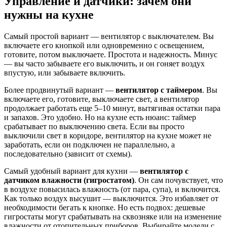
Управление и датчики: зачем они
нужны на кухне
Самый простой вариант — вентилятор с выключателем. Вы
включаете его кнопкой или одновременно с освещением,
готовите, потом выключаете. Простота и надежность. Минус
— вы часто забываете его выключить, и он гоняет воздух
впустую, или забываете включить.
Более продвинутый вариант —
вентилятор с таймером
. Вы
включаете его, готовите, выключаете свет, а вентилятор
продолжает работать еще 5–10 минут, вытягивая остатки пара
и запахов. Это удобно. Но на кухне есть нюанс: таймер
срабатывает по выключению света. Если вы просто
выключили свет в коридоре, вентилятор на кухне может не
заработать, если он подключен не параллельно, а
последовательно (зависит от схемы).
Самый удобный вариант для кухни —
вентилятор с
датчиком влажности (гигростатом)
. Он сам почувствует, что
в воздухе повысилась влажность (от пара, супа), и включится.
Как только воздух высушит — выключится. Это избавляет от
необходимости бегать к кнопке. Но есть подвох: дешевые
гигростаты могут срабатывать на сквозняке или на изменение
влажности от отопительных приборов. Выбирайте модели с