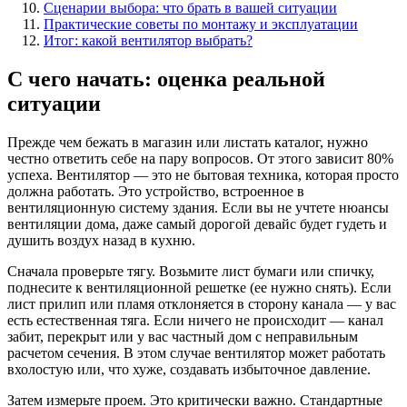
Сценарии выбора: что брать в вашей ситуации
Практические советы по монтажу и эксплуатации
Итог: какой вентилятор выбрать?
С чего начать: оценка реальной
ситуации
Прежде чем бежать в магазин или листать каталог, нужно
честно ответить себе на пару вопросов. От этого зависит 80%
успеха. Вентилятор — это не бытовая техника, которая просто
должна работать. Это устройство, встроенное в
вентиляционную систему здания. Если вы не учтете нюансы
вентиляции дома, даже самый дорогой девайс будет гудеть и
душить воздух назад в кухню.
Сначала проверьте тягу. Возьмите лист бумаги или спичку,
поднесите к вентиляционной решетке (ее нужно снять). Если
лист прилип или пламя отклоняется в сторону канала — у вас
есть естественная тяга. Если ничего не происходит — канал
забит, перекрыт или у вас частный дом с неправильным
расчетом сечения. В этом случае вентилятор может работать
вхолостую или, что хуже, создавать избыточное давление.
Затем измерьте проем. Это критически важно. Стандартные