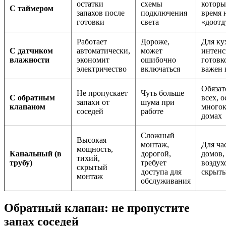
остатки
схемы
котор
С таймером
запахов после
подключения
время 
готовки
света
«доотд
Работает
Дороже,
Для ку
С датчиком
автоматически,
может
интен
влажности
экономит
ошибочно
готовко
электричество
включаться
важен 
Обязат
Не пропускает
Чуть больше
С обратным
всех, 
запахи от
шума при
клапаном
много
соседей
работе
домах
Сложный
Высокая
монтаж,
Для ча
мощность,
Канальный (в
дорогой,
домов,
тихий,
трубу)
требует
воздух
скрытый
доступа для
скрыты
монтаж
обслуживания
Обратный клапан: не пропустите
запах соседей