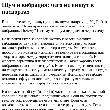
Шум и вибрация: чего не пишут в
паспортах
В паспорте всегда пишут уровень шума, например, 30 дБ. Это
очень тихо. Но на практике вы можете услышать гул и
вибрацию. Почему? Потому что шум передается через стену.
Если вентилятор закреплен жестко к бетонной плите,
вибрация от двигателя передается на всю стену, которая
начинает работать как резонатор и гудеть. Решается это
просто: при монтаже используйте резиновые прокладки или
амортизаторы между корпусом вентилятора и стеной. Не
жалейте герметика или уплотнителей. Также хорошо гасят
вибрацию пластиковые трубы. Если вы выводите вентилятор
на улицу через жесткую металлическую трубу, вибрация будет
передаваться на фасад и в помещение. Используйте гибкие
вставки (гофру), но помните, что гофра шумит сильнее
гладкой трубы из-за турбулентности воздуха.
Низкочастотный гул (на 50 Гц) часто вызван некачественной
сборкой или дешевыми подшипниками. Если вы покупаете
вентилятор, послушайте его в магазине. Если есть
возможность, включите и приложите руку к корпусу. Если
чувствуете сильную вибрацию — это плохой знак.