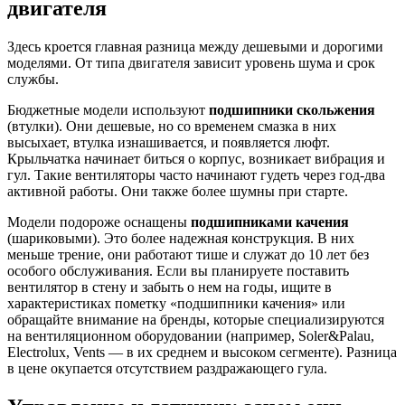
двигателя
Здесь кроется главная разница между дешевыми и дорогими
моделями. От типа двигателя зависит уровень шума и срок
службы.
Бюджетные модели используют
подшипники скольжения
(втулки). Они дешевые, но со временем смазка в них
высыхает, втулка изнашивается, и появляется люфт.
Крыльчатка начинает биться о корпус, возникает вибрация и
гул. Такие вентиляторы часто начинают гудеть через год-два
активной работы. Они также более шумны при старте.
Модели подороже оснащены
подшипниками качения
(шариковыми). Это более надежная конструкция. В них
меньше трение, они работают тише и служат до 10 лет без
особого обслуживания. Если вы планируете поставить
вентилятор в стену и забыть о нем на годы, ищите в
характеристиках пометку «подшипники качения» или
обращайте внимание на бренды, которые специализируются
на вентиляционном оборудовании (например, Soler&Palau,
Electrolux, Vents — в их среднем и высоком сегменте). Разница
в цене окупается отсутствием раздражающего гула.