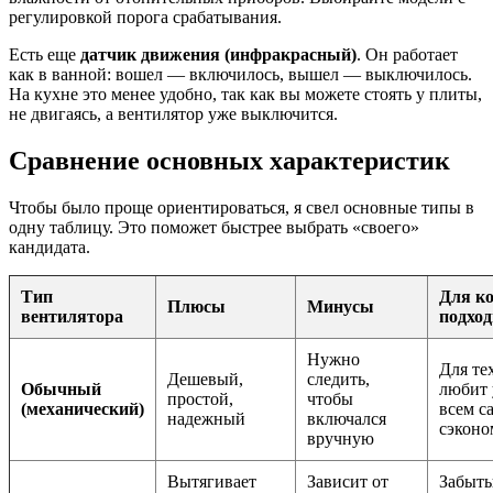
регулировкой порога срабатывания.
Есть еще
датчик движения (инфракрасный)
. Он работает
как в ванной: вошел — включилось, вышел — выключилось.
На кухне это менее удобно, так как вы можете стоять у плиты,
не двигаясь, а вентилятор уже выключится.
Сравнение основных характеристик
Чтобы было проще ориентироваться, я свел основные типы в
одну таблицу. Это поможет быстрее выбрать «своего»
кандидата.
Тип
Для ко
Плюсы
Минусы
вентилятора
подход
Нужно
Для тех
Дешевый,
следить,
Обычный
любит 
простой,
чтобы
(механический)
всем с
надежный
включался
сэконо
вручную
Вытягивает
Зависит от
Забыты