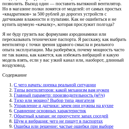
позволить. Выход один — поставить вытяжной вентилятор.
Но в магазине полки ломятся от моделей: от самых простых
«квадратиков» за 500 рублей до дорогих устройств с
датчиками влажности и пультами. Как не ошибиться и не
купить шумную «качалку», которая прослужит полгода?
Я не буду грузить вас формулами аэродинамики или
пересказывать технические паспорта. Я расскажу, как выбрать
вентилятор с точки зрения здравого смысла и реального
опыта эксплуатации. Мы разберёмся, почему мощность часто
не так важна, как кажется, как избежать вибраций и какую
модель взять, если у вас узкий канал или, наоборот, длинный
воздуховод.
Содержание
С чего начать: оценка реальной ситуации
Типы вентиляторов: какой механизм вам нужен
Главный параметр: производительность (м³/ч)
Тихо или мощно? Выбор типа двигателя
Управление и датчики: зачем они нужны на кухне
Сравнение основных характеристик
Обратный клапан: не пропустите запах соседей
Шум и вибрация: чего не пишут в паспортах
Ошибка или решение: частые ошибки при выборе