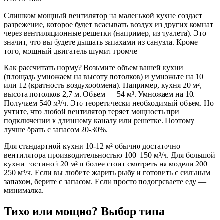
Слишком мощный вентилятор на маленькой кухне создаст
разрежение, которое будет всасывать воздух из других комнат
через вентиляционные решетки (например, из туалета). Это
значит, что вы будете дышать запахами из санузла. Кроме
того, мощный двигатель шумит громче.
Как рассчитать норму? Возьмите объем вашей кухни
(площадь умножаем на высоту потолков) и умножьте на 10
или 12 (кратность воздухообмена). Например, кухня 20 м²,
высота потолков 2,7 м. Объем — 54 м³. Умножаем на 10.
Получаем 540 м³/ч. Это теоретически необходимый объем. Но
учтите, что любой вентилятор теряет мощность при
подключении к длинному каналу или решетке. Поэтому
лучше брать с запасом 20-30%.
Для стандартной кухни 10-12 м² обычно достаточно
вентилятора производительностью 100–150 м³/ч. Для большой
кухни-гостиной 20 м² и более стоит смотреть на модели 200–
250 м³/ч. Если вы любите жарить рыбу и готовить с сильным
запахом, берите с запасом. Если просто подогреваете еду —
минималка.
Тихо или мощно? Выбор типа